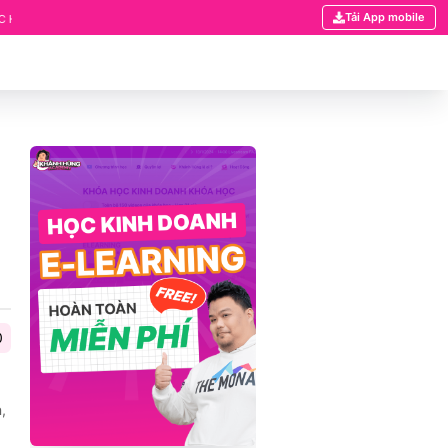
Tải App mobile
CHỦ ĐỀ: CẬP TÍNH NĂNG PHÂN QUYỀN TÀI LIỆU ĐÃ CÓ MẶT TRÊN HỆ THỐNG KHÓA
0
,