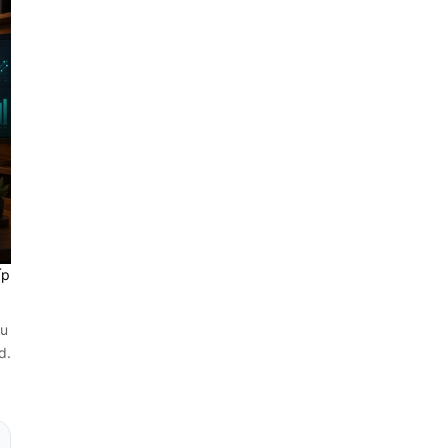
ấp
hu
d.