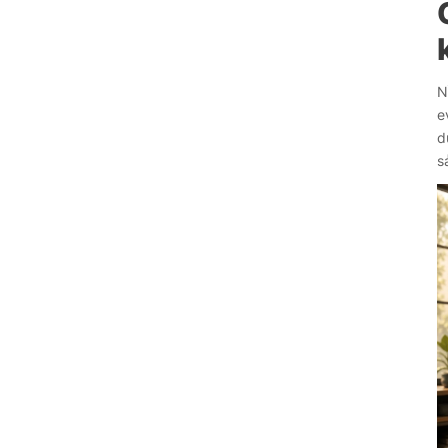
N
e
d
s