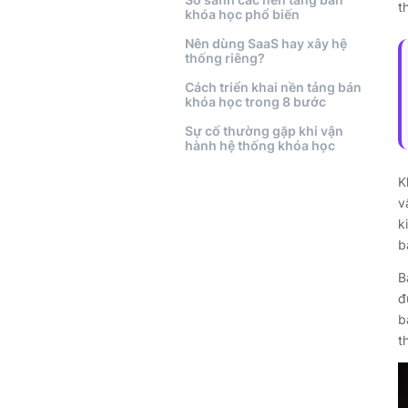
t
khóa học phổ biến
Nên dùng SaaS hay xây hệ
thống riêng?
Cách triển khai nền tảng bán
khóa học trong 8 bước
Sự cố thường gặp khi vận
hành hệ thống khóa học
Checklist chọn nền tảng bán
K
khóa học
v
Chọn được phần mềm rồi thì
k
cho nó chạy hết công suất —
b
bán tự động
Câu hỏi thường gặp về phần
B
mềm bán khóa học online
đ
b
Kết luận về phần mềm bán
khóa học online
t