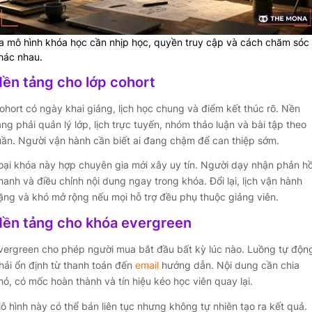
a mô hình khóa học cần nhịp học, quyền truy cập và cách chăm sóc
hác nhau.
ền tảng cho lớp cohort
ohort có ngày khai giảng, lịch học chung và điểm kết thúc rõ. Nền
ảng phải quản lý lớp, lịch trực tuyến, nhóm thảo luận và bài tập theo
uần. Người vận hành cần biết ai đang chậm để can thiệp sớm.
oại khóa này hợp chuyên gia mới xây uy tín. Người dạy nhận phản hồ
hanh và điều chỉnh nội dung ngay trong khóa. Đổi lại, lịch vận hành
ặng và khó mở rộng nếu mọi hỗ trợ đều phụ thuộc giảng viên.
ền tảng cho khóa evergreen
vergreen cho phép người mua bắt đầu bất kỳ lúc nào. Luồng tự độn
hải ổn định từ thanh toán đến
email
hướng dẫn. Nội dung cần chia
hỏ, có mốc hoàn thành và tín hiệu kéo học viên quay lại.
ô hình này có thể bán liên tục nhưng không tự nhiên tạo ra kết quả.