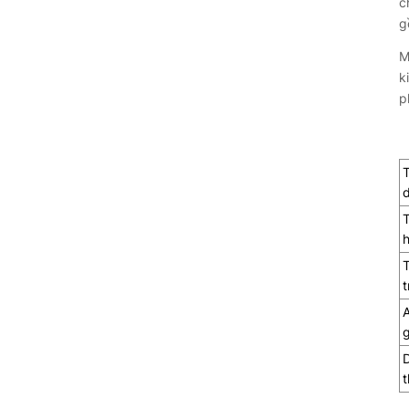
c
g
M
k
p
T
T
t
A
g
D