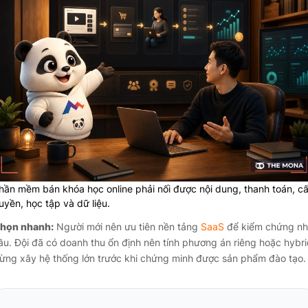
hần mềm bán khóa học online phải nối được nội dung, thanh toán, c
uyền, học tập và dữ liệu.
họn nhanh:
Người mới nên ưu tiên nền tảng
SaaS
để kiểm chứng n
ầu. Đội đã có doanh thu ổn định nên tính phương án riêng hoặc hybri
ừng xây hệ thống lớn trước khi chứng minh được sản phẩm đào tạo.