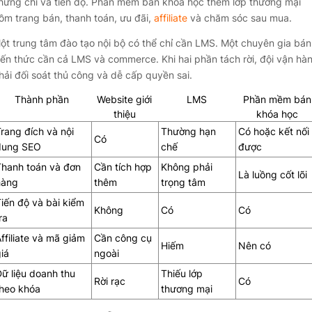
hứng chỉ và tiến độ. Phần mềm bán khóa học thêm lớp thương mại
ồm trang bán, thanh toán, ưu đãi,
affiliate
và chăm sóc sau mua.
ột trung tâm đào tạo nội bộ có thể chỉ cần LMS. Một chuyên gia bán
iến thức cần cả LMS và commerce. Khi hai phần tách rời, đội vận hà
hải đối soát thủ công và dễ cấp quyền sai.
Thành phần
Website giới
LMS
Phần mềm bán
thiệu
khóa học
rang đích và nội
Thường hạn
Có hoặc kết nối
Có
dung SEO
chế
được
Thanh toán và đơn
Cần tích hợp
Không phải
Là luồng cốt lõi
hàng
thêm
trọng tâm
iến độ và bài kiểm
Không
Có
Có
ra
ffiliate và mã giảm
Cần công cụ
Hiếm
Nên có
iá
ngoài
ữ liệu doanh thu
Thiếu lớp
Rời rạc
Có
theo khóa
thương mại