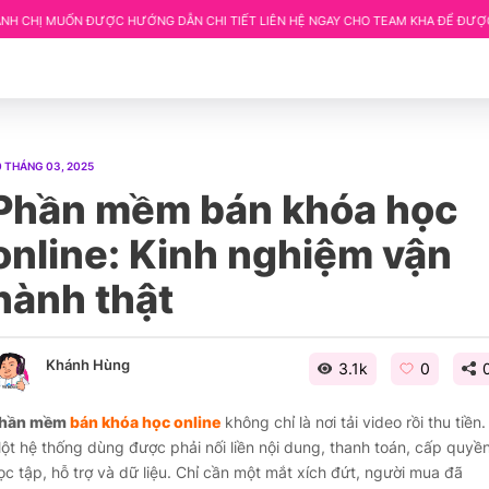
 ĐƯỢC HƯỚNG DẪN CHI TIẾT LIÊN HỆ NGAY CHO TEAM KHA ĐỂ ĐƯỢC HỖ TRỢ.
0 THÁNG 03, 2025
Phần mềm bán khóa học
online: Kinh nghiệm vận
hành thật
Khánh Hùng
3.1k
0
hần mềm
bán khóa học online
không chỉ là nơi tải video rồi thu tiền.
ột hệ thống dùng được phải nối liền nội dung, thanh toán, cấp quyền
ọc tập, hỗ trợ và dữ liệu. Chỉ cần một mắt xích đứt, người mua đã