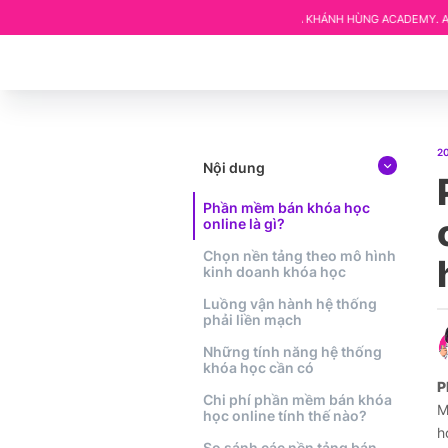
ĐÃ CÓ MẶT TRÊN HỆ THỐNG KHÓA HỌC CỦA KHÁNH HÙNG ACADEMY. ANH CHỊ MUỐN
2
Nội dung
Phần mềm bán khóa học
online là gì?
Chọn nền tảng theo mô hình
kinh doanh khóa học
Luồng vận hành hệ thống
phải liền mạch
Những tính năng hệ thống
khóa học cần có
P
Chi phí phần mềm bán khóa
M
học online tính thế nào?
h
So sánh các nền tảng bán