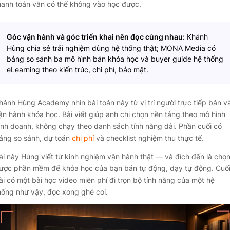
hanh toán vẫn có thể không vào học được.
Góc vận hành và góc triển khai nên đọc cùng nhau:
Khánh
Hùng chia sẻ trải nghiệm dùng hệ thống thật; MONA Media có
bảng
so sánh ba mô hình bán khóa học
và buyer guide
hệ thống
eLearning theo kiến trúc, chi phí, bảo mật
.
hánh Hùng Academy nhìn bài toán này từ vị trí người trực tiếp bán v
ận hành khóa học. Bài viết giúp anh chị chọn nền tảng theo mô hình
inh doanh, không chạy theo danh sách tính năng dài. Phần cuối có
ảng so sánh, dự toán
chi phí
và checklist nghiệm thu thực tế.
ài này Hùng viết từ kinh nghiệm vận hành thật — và đích đến là chọ
ược phần mềm để khóa học của bạn bán tự động, dạy tự động. Cuố
ài có một bài học video miễn phí đi trọn bộ tính năng của một hệ
hống như vậy, đọc xong ghé coi.