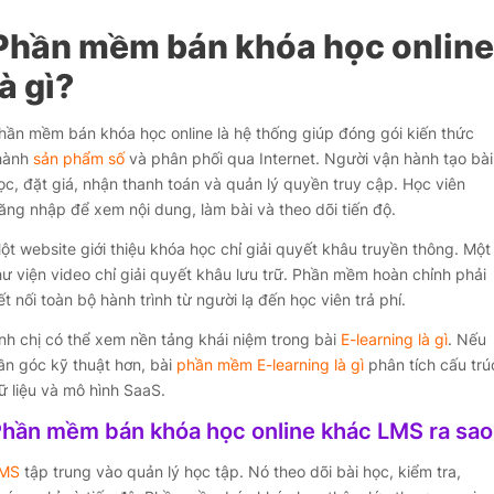
Phần mềm bán khóa học online
là gì?
hần mềm bán khóa học online là hệ thống giúp đóng gói kiến thức
hành
sản phẩm số
và phân phối qua Internet. Người vận hành tạo bài
ọc, đặt giá, nhận thanh toán và quản lý quyền truy cập. Học viên
ăng nhập để xem nội dung, làm bài và theo dõi tiến độ.
ột website giới thiệu khóa học chỉ giải quyết khâu truyền thông. Một
hư viện video chỉ giải quyết khâu lưu trữ. Phần mềm hoàn chỉnh phải
ết nối toàn bộ hành trình từ người lạ đến học viên trả phí.
nh chị có thể xem nền tảng khái niệm trong bài
E-learning là gì
. Nếu
ần góc kỹ thuật hơn, bài
phần mềm E-learning là gì
phân tích cấu trú
ữ liệu và mô hình SaaS.
hần mềm bán khóa học online khác LMS ra sao
MS
tập trung vào quản lý học tập. Nó theo dõi bài học, kiểm tra,