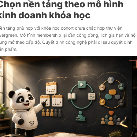
Chọn nền tảng theo mô hình
kinh doanh khóa học
ền tảng phù hợp với khóa học cohort chưa chắc hợp thư viện
vergreen. Mô hình membership lại cần cộng đồng, lịch gia hạn và nội
ung mở theo cấp độ. Quyết định công nghệ phải đi sau quyết định
ản phẩm.