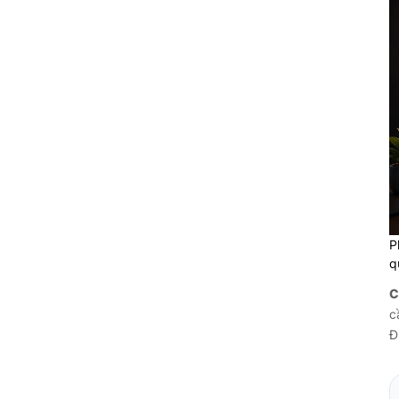
P
q
C
c
Đ