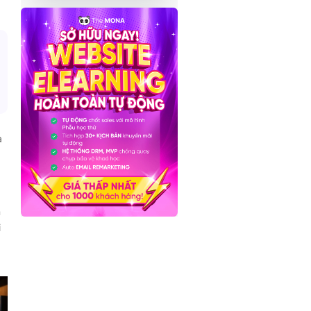
à
n
i