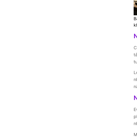
B
k
N
C
t
t
L
n
n
N
E
p
n
M