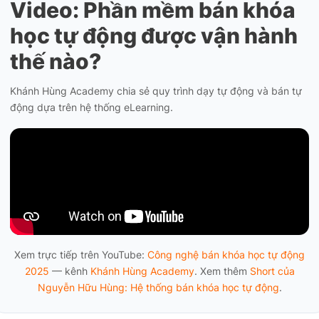
Video: Phần mềm bán khóa
học tự động được vận hành
thế nào?
Khánh Hùng Academy chia sẻ quy trình dạy tự động và bán tự
động dựa trên hệ thống eLearning.
Xem trực tiếp trên YouTube:
Công nghệ bán khóa học tự động
2025
— kênh
Khánh Hùng Academy
. Xem thêm
Short của
Nguyễn Hữu Hùng: Hệ thống bán khóa học tự động
.