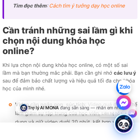
Tìm đọc thêm
:
Cách tìm ý tưởng dạy học online
Cần tránh những sai lầm gì khi
chọn nội dung khóa học
online?
Khi lựa chọn nội dung khóa học online, có một số sai
lầm mà bạn thường mắc phải. Bạn cần ghi nhớ
các lưu ý
sau để đảm bảo chất lượng và hiệu quả tối đa cho khóa
học của mình nhé.
Video cần ngắn gọn, súc tích
: Video quá dài có thể
làm giảm sự tập trung của học viên. Hãy tối ưu nội
dung và giữ video dưới 20 phút, kết hợp với hiệu
ứng hấp dẫn, chất lượng âm thanh và hình ảnh để
thu hút học viên theo dõi.