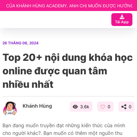
G ACADEMY. ANH CHỊ MUỐN ĐƯỢC HƯỚNG DẪN CHI TIẾT LIÊN H
 ngay
Tải App
ạn
 Website elearning
26 THÁNG 06, 2024
entor
Top 20+ nội dung khóa học
etup
online được quan tâm
nhiều nhất
Khánh Hùng
3.6k
0
0
Bạn đang muốn truyền đạt những kiến thức của mình
cho người khác?. Bạn muốn có thêm một nguồn thu