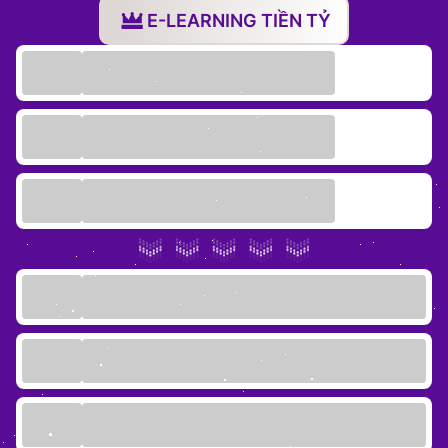
E-LEARNING TIỀN TỶ
iate
liate
ffer
ọc
ai