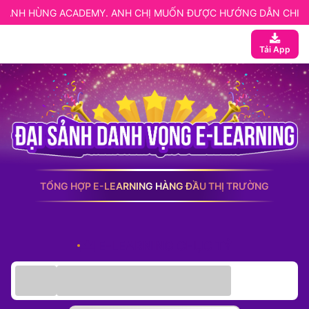
H HÙNG ACADEMY. ANH CHỊ MUỐN ĐƯỢC HƯỚNG DẪN CHI TIẾT L
 ngay
Tải App
ạn
 Website elearning
entor
etup
TỔNG HỢP E-LEARNING HÀNG ĐẦU THỊ TRƯỜNG
E-LEARNING CHỤC TỶ