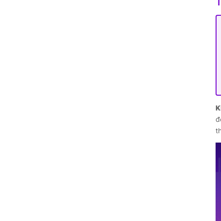
K
đ
t