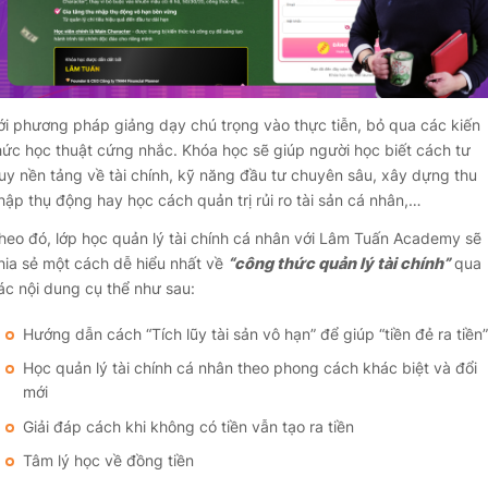
ới phương pháp giảng dạy chú trọng vào thực tiễn, bỏ qua các kiến
hức học thuật cứng nhắc. Khóa học sẽ giúp người học biết cách tư
uy nền tảng về tài chính, kỹ năng đầu tư chuyên sâu, xây dựng thu
hập thụ động hay học cách quản trị rủi ro tài sản cá nhân,…
heo đó, lớp học quản lý tài chính cá nhân với Lâm Tuấn Academy sẽ
hia sẻ một cách dễ hiểu nhất về
“công thức quản lý tài chính”
qua
ác nội dung cụ thể như sau:
Hướng dẫn cách “Tích lũy tài sản vô hạn” để giúp “tiền đẻ ra tiền”
Học quản lý tài chính cá nhân theo phong cách khác biệt và đổi
mới
Giải đáp cách khi không có tiền vẫn tạo ra tiền
Tâm lý học về đồng tiền