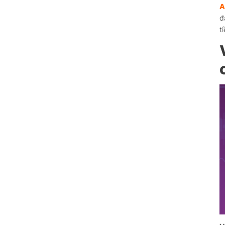
A
đ
t