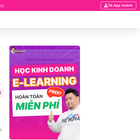
Tải App mobile
ÍNH NĂNG PHÂN QUYỀN TÀI LIỆU ĐÃ CÓ MẶT TRÊN HỆ THỐNG KHÓA HỌC CỦA KHÁN
0
h