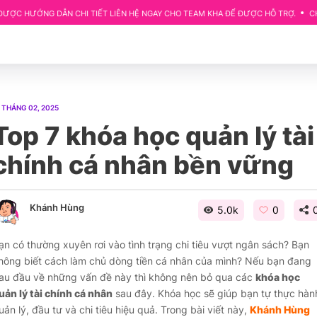
DẪN CHI TIẾT LIÊN HỆ NGAY CHO TEAM KHA ĐỂ ĐƯỢC HỖ TRỢ.
CHỦ ĐỀ: CẬP T
 THÁNG 02, 2025
Top 7 khóa học quản lý tài
chính cá nhân bền vững
Khánh Hùng
5.0k
0
ạn có thường xuyên rơi vào tình trạng chi tiêu vượt ngân sách? Bạn
hông biết cách làm chủ dòng tiền cá nhân của mình? Nếu bạn đang
au đầu về những vấn đề này thì không nên bỏ qua các
khóa học
uản lý tài chính cá nhân
sau đây. Khóa học sẽ giúp bạn tự thực hàn
uản lý, đầu tư và chi tiêu hiệu quả. Trong bài viết này,
Khánh Hùng