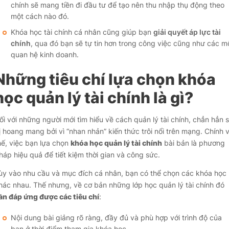
chính sẽ mang tiền đi đầu tư để tạo nên thu nhập thụ động theo
một cách nào đó.
Khóa học tài chính cá nhân cũng giúp bạn
giải quyết áp lực tài
chính
, qua đó bạn sẽ tự tin hơn trong công việc cũng như các m
quan hệ kinh doanh.
Những tiêu chí lựa chọn khóa
học quản lý tài chính là gì?
ối với những người mới tìm hiểu về cách quản lý tài chính, chẳn hẳn 
ị hoang mang bởi vì “nhan nhản” kiến thức trôi nổi trên mạng. Chính v
hế, việc bạn lựa chọn
khóa học quản lý tài chính
bài bản là phương
háp hiệu quả để tiết kiệm thời gian và công sức.
ùy vào nhu cầu và mục đích cá nhân, bạn có thể chọn các khóa học
hác nhau. Thế nhưng, về cơ bản những lớp học quản lý tài chính đó
ần đáp ứng được các tiêu chí
:
Nội dung bài giảng rõ ràng, đầy đủ và phù hợp với trình độ của
bạn ở thời điểm tham gia khóa học.