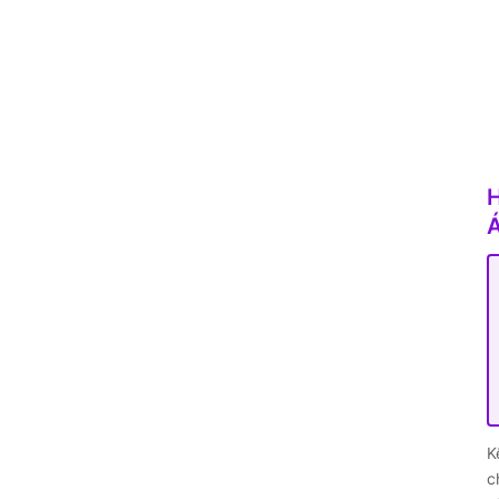
H
K
c