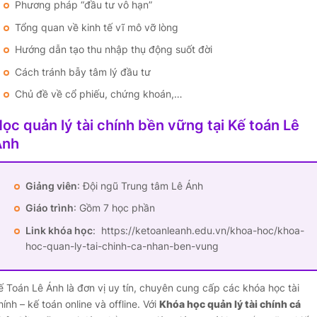
Phương pháp “đầu tư vô hạn”
Tổng quan về kinh tế vĩ mô vỡ lòng
Hướng dẫn tạo thu nhập thụ động suốt đời
Cách tránh bẫy tâm lý đầu tư
Chủ đề về cổ phiếu, chứng khoán,…
ọc quản lý tài chính bền vững tại Kế toán Lê
Ánh
Giảng viên
: Đội ngũ Trung tâm Lê Ánh
Giáo trình
: Gồm 7 học phần
Link khóa học
: https://ketoanleanh.edu.vn/khoa-hoc/khoa-
hoc-quan-ly-tai-chinh-ca-nhan-ben-vung
ế Toán Lê Ánh là đơn vị uy tín, chuyên cung cấp các khóa học tài
hính – kế toán online và offline. Với
Khóa học quản lý tài chính cá