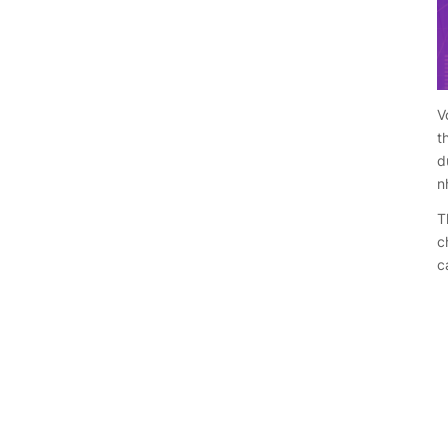
V
t
d
n
T
c
c