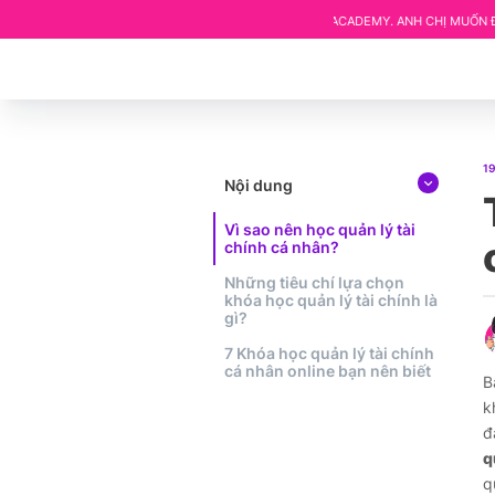
ÊN HỆ THỐNG KHÓA HỌC CỦA KHÁNH HÙNG ACADEMY. ANH CHỊ MUỐN ĐƯỢC HƯỚNG 
19
Nội dung
Vì sao nên học quản lý tài
chính cá nhân?
Những tiêu chí lựa chọn
khóa học quản lý tài chính là
gì?
7 Khóa học quản lý tài chính
cá nhân online bạn nên biết
B
k
đ
q
q