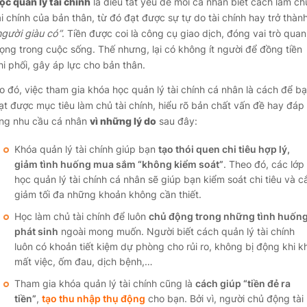
ọc quản lý tài chính
là điều tất yếu để mỗi cá nhân biết cách làm ch
ài chính của bản thân, từ đó đạt được sự tự do tài chính hay trở thàn
người giàu có”
. Tiền được coi là công cụ giao dịch, đóng vai trò quan
rọng trong cuộc sống. Thế nhưng, lại có không ít người để đồng tiền
hi phối, gây áp lực cho bản thân.
o đó, việc tham gia khóa học quản lý tài chính cá nhân là cách để b
ạt được mục tiêu làm chủ tài chính, hiểu rõ bản chất vấn đề hay đáp
ng nhu cầu cá nhân
vì những lý do
sau đây:
Khóa quản lý tài chính giúp bạn
tạo thói quen chi tiêu hợp lý,
giảm tình huống mua sắm “không kiểm soát”
. Theo đó, các lớp
học quản lý tài chính cá nhân sẽ giúp bạn kiểm soát chi tiêu và c
giảm tối đa những khoản không cần thiết.
Học làm chủ tài chính để luôn
chủ động trong những tình huốn
phát sinh
ngoài mong muốn. Người biết cách quản lý tài chính
luôn có khoản tiết kiệm dự phòng cho rủi ro, không bị động khi kh
mất việc, ốm đau, dịch bệnh,…
Tham gia khóa quản lý tài chính cũng là
cách giúp “tiền đẻ ra
tiền”
,
tạo thu nhập thụ động
cho bạn. Bởi vì, người chủ động tài