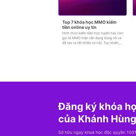
Top 7 khóa học MMO kiếm
tiền online uy tín
Hình thức kiếm tiền trực tuyến hay còn
gọi là MMO hiện vẫn đang bùng nổ và
đã tạo ra rất nhiều cơ hội. Tuy nhiên,
để tận dụng tối...
Đăng ký khóa h
của Khánh Hùn
Sở hữu ngay khoá học độc quyền 100%,