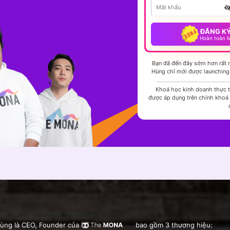
ĐĂNG K
Hoàn toàn M
Bạn đã đến đây sớm hơn rất n
Hùng chỉ mới được launchin
Khoá học kinh doanh thực ti
được áp dụng trên chính khoá 
ùng là CEO, Founder của
bao gồm 3 thương hiệu: