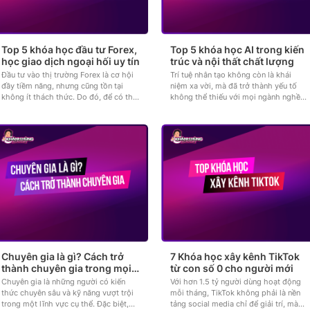
Top 5 khóa học đầu tư Forex,
Top 5 khóa học AI trong kiến
học giao dịch ngoại hối uy tín
trúc và nội thất chất lượng
Đầu tư vào thị trường Forex là cơ hội
Trí tuệ nhân tạo không còn là khái
đầy tiềm năng, nhưng cũng tồn tại
niệm xa vời, mà đã trở thành yếu tố
không ít thách thức. Do đó, để có thể
không thể thiếu với mọi ngành nghề
gặt hái thành công từ...
và trong đó có ngành kiến...
Chuyên gia là gì? Cách trở
7 Khóa học xây kênh TikTok
thành chuyên gia trong mọi
từ con số 0 cho người mới
lĩnh vực
Chuyên gia là những người có kiến
Với hơn 1.5 tỷ người dùng hoạt động
thức chuyên sâu và kỹ năng vượt trội
mỗi tháng, TikTok không phải là nền
trong một lĩnh vực cụ thể. Đặc biệt,
tảng social media chỉ để giải trí, mà