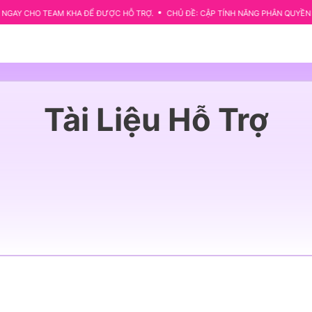
AM KHA ĐỂ ĐƯỢC HỖ TRỢ.
CHỦ ĐỀ: CẬP TÍNH NĂNG PHÂN QUYỀN TÀI LIỆU ĐÃ 
Tài Liệu Hỗ Trợ