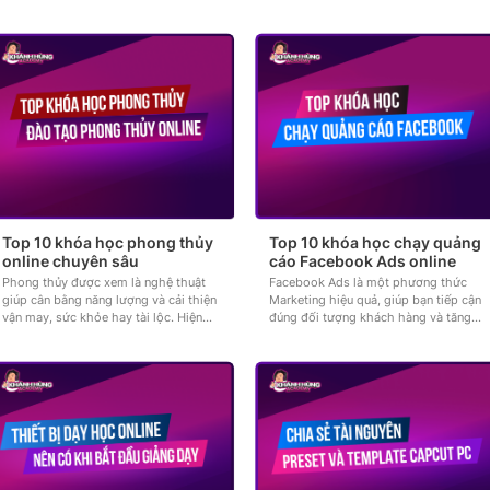
chuyên gia đầu ngành luôn đi đầu...
còn tạo ra nhiều cơ hội đến...
Top 10 khóa học phong thủy
Top 10 khóa học chạy quảng
online chuyên sâu
cáo Facebook Ads online
Phong thủy được xem là nghệ thuật
Facebook Ads là một phương thức
giúp cân bằng năng lượng và cải thiện
Marketing hiệu quả, giúp bạn tiếp cận
vận may, sức khỏe hay tài lộc. Hiện
đúng đối tượng khách hàng và tăng
nay, việc tiếp cận bộ môn này...
nhanh doanh thu. Trên thực tế, nhiều
chiến dịch quảng...