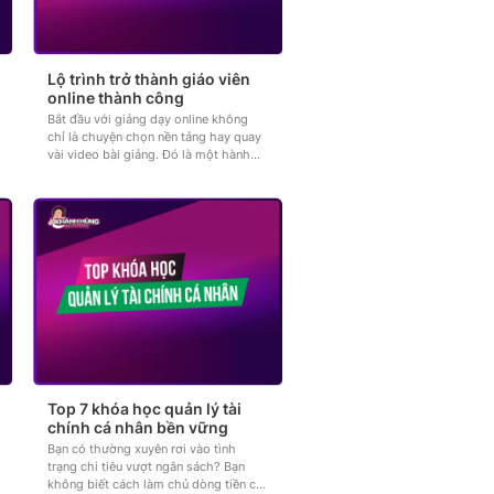
Lộ trình trở thành giáo viên
online thành công
Bắt đầu với giảng dạy online không
chỉ là chuyện chọn nền tảng hay quay
vài video bài giảng. Đó là một hành
trình dài, đòi hỏi bạn vừa làm...
Top 7 khóa học quản lý tài
chính cá nhân bền vững
Bạn có thường xuyên rơi vào tình
trạng chi tiêu vượt ngân sách? Bạn
không biết cách làm chủ dòng tiền cá