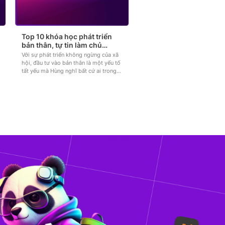
Top 10 khóa học phát triển
bản thân, tự tin làm chủ
chính mình
Với sự phát triển không ngừng của xã
hội, đầu tư vào bản thân là một yếu tố
tất yếu mà Hùng nghĩ bất cứ ai trong
các bạn đều...