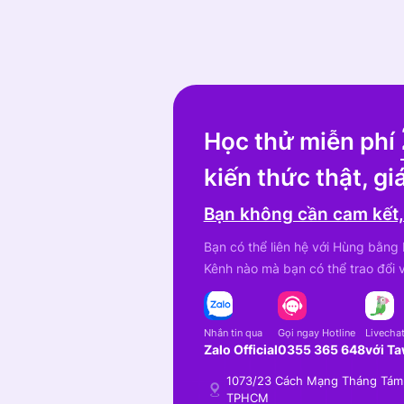
Học thử miễn phí
kiến thức thật, giá
Bạn không cần cam kết,
Bạn có thể liên hệ với Hùng bằng
Kênh nào mà bạn có thể trao đổi v
Nhắn tin qua
Gọi ngay Hotline
Livechat
Zalo Official
0355 365 648
với T
1073/23 Cách Mạng Tháng Tám,
TPHCM