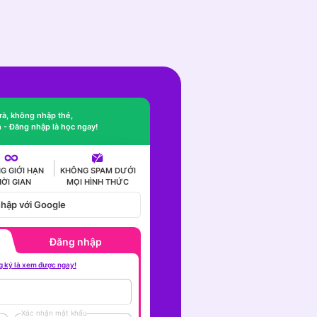
à, không nhập thẻ,
n - Đăng nhập là học ngay!
G GIỚI HẠN
KHÔNG SPAM DƯỚI
HỜI GIAN
MỌI HÌNH THỨC
hập với Google
Đăng nhập
 ký là xem được ngay!
Xác nhận mật khẩu