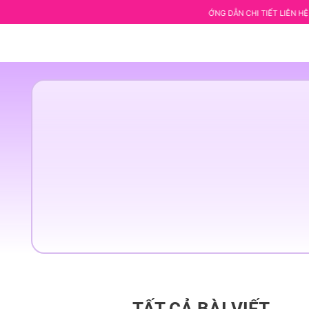
ÙNG ACADEMY. ANH CHỊ MUỐN ĐƯỢC HƯỚNG DẪN CHI TIẾT LIÊN HỆ NGAY CHO TE
TẤT CẢ BÀI VIẾT