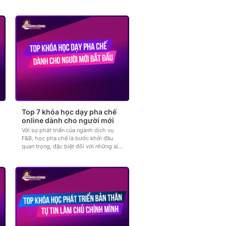
nhân của mình? Nếu bạn đang đau
đầu...
Top 7 khóa học dạy pha chế
online dành cho người mới
Với sự phát triển của ngành dịch vụ
F&B, học pha chế là bước khởi đầu
quan trọng, đặc biệt đối với những ai
đang tìm kiếm cơ hội kinh...