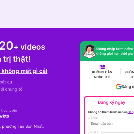
20
+ videos
Không nhập form rườm r
không giới hạn thời gia
 trị thật!
 không mất gì cả!
KHÔNG CẦN
KHÔN
NHẬP THẺ
T
 bất cứ
Đăng n
ới chung tôi
Đăng ký ngay
 trực tuyến
Không có thêm bước nào cả
Đăng
awkto
Email
 phường Tân Sơn Nhất,
Mật khẩu