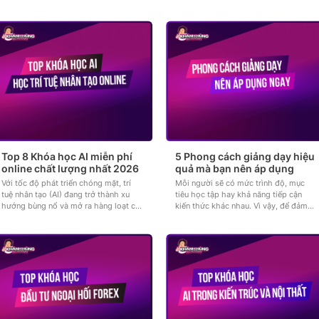
Top 8 Khóa học AI miễn phí
5 Phong cách giảng dạy hiệu
online chất lượng nhất 2026
quả mà bạn nên áp dụng
Với tốc độ phát triển chóng mặt, trí
Mỗi người sẽ có mức trình độ, mục
tuệ nhân tạo (AI) đang trở thành xu
tiêu học tập hay khả năng tiếp cận
hướng bùng nổ và mở ra hàng loạt cơ
kiến thức khác nhau. Vì vậy, để đảm
hội hấp dẫn. Tuy nhiên,...
bảo chất lượng và hiệu quả...