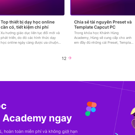
Top thiết bị dạy học online
Chia sẻ tài nguyên Preset và
cần có, tiết kiệm chi phí
Template Capcut PC
Xu hướng giáo dục liên tục đổi mới và
Trong khóa học Khánh Hùng
phát triển, do đó các hình thức dạy
Academy, Hùng sẽ cung cấp cho anh
học online ngày càng được ưa chuộng
em đầy đủ những cái Preset, Template
và áp dụng rộng rãi tại...
trên Capcut có sẵn. Các đồng nghiệp
có thể sử dụng...
1
2
ọc
g Academy ngay
 hoàn toàn miễn phí và không giới hạn