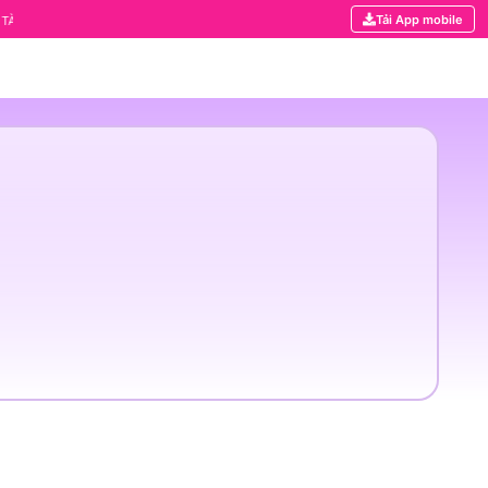
Tải App mobile
CÓ MẶT TRÊN HỆ THỐNG KHÓA HỌC CỦA KHÁNH HÙNG ACADEMY. ANH CHỊ MUỐN TÍC