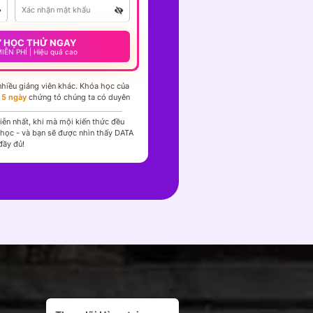
Ý HỌC THỬ NGAY
IỄN PHÍ | Hiệu quả cao
hiều giảng viên khác.
Khóa học của
g
5 ngày
chứng tỏ chúng ta có duyên
ễn nhất, khi mà mội kiến thức đều
học - và bạn sẽ được nhìn thấy DATA
đầy đủ!