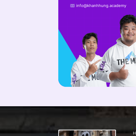
info@khanhhung.academy
H