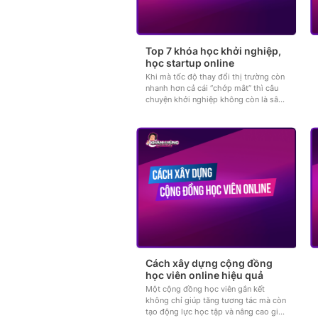
Top 7 khóa học khởi nghiệp,
học startup online
Khi mà tốc độ thay đổi thị trường còn
nhanh hơn cả cái “chớp mắt” thì câu
chuyện khởi nghiệp không còn là sân
chơi của những ai liều lĩnh,...
Cách xây dựng cộng đồng
học viên online hiệu quả
Một cộng đồng học viên gắn kết
không chỉ giúp tăng tương tác mà còn
tạo động lực học tập và nâng cao giá