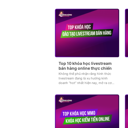
trị khóa học. Để làm được...
Top 10 khóa học livestream
bán hàng online thực chiến
Không thể phủ nhận rằng hình thức
livestream đang là xu hướng kinh
doanh “hot” nhất hiện nay, mở ra cơ
hội bùng nổ doanh số với tốc độ
chóng...