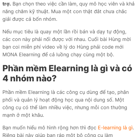
trợ.
Bạn chọn theo việc cần làm, quy mô học viên và khả
iate
năng chăm kỹ thuật. Mua một con thật đắt chưa chắc
giải được cả bốn nhóm.
liate
ffer
Nếu mục tiêu là quay một lần rồi bán và dạy tự động,
các con này phải nối được với nhau. Cuối bài Hùng mời
bạn coi miễn phí video về lý do Hùng phải code mới
MONA Elearning để cả luồng chạy cùng một bộ.
ọc
Phần mềm Elearning là gì và có
4 nhóm nào?
ai
Phần mềm Elearning là các công cụ dùng để tạo, phân
phối và quản lý hoạt động học qua nội dung số. Một
công cụ có thể làm nhiều việc, nhưng mỗi con thường
mạnh ở một khâu.
Bạn muốn hiểu mô hình rộng hơn thì đọc
E-learning là gì
.
Riêng bài này giúp bạn ráp một bộ công cụ làm