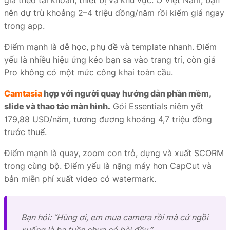
giá theo tài khoản, thiết bị và khu vực. Ở Việt Nam, bạn
nên dự trù khoảng 2–4 triệu đồng/năm rồi kiểm giá ngay
trong app.
Điểm mạnh là dễ học, phụ đề và template nhanh. Điểm
yếu là nhiều hiệu ứng kéo bạn sa vào trang trí, còn giá
Pro không có một mức công khai toàn cầu.
Camtasia
hợp với người quay hướng dẫn phần mềm,
slide và thao tác màn hình.
Gói Essentials niêm yết
179,88 USD/năm, tương đương khoảng 4,7 triệu đồng
trước thuế.
Điểm mạnh là quay, zoom con trỏ, dựng và xuất SCORM
trong cùng bộ. Điểm yếu là nặng máy hơn CapCut và
bản miễn phí xuất video có watermark.
Bạn hỏi: “Hùng ơi, em mua camera rồi mà cứ ngồi