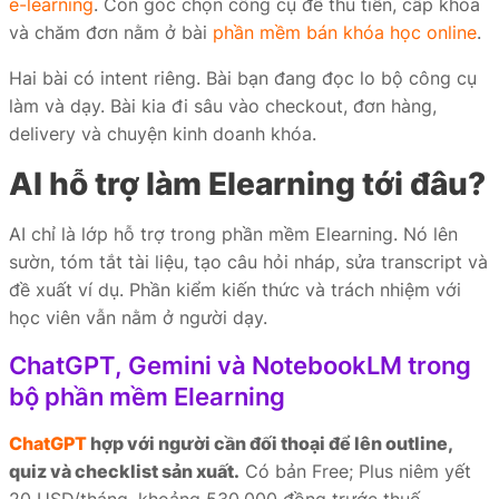
e-learning
. Còn góc chọn công cụ để thu tiền, cấp khóa
và chăm đơn nằm ở bài
phần mềm bán khóa học online
.
Hai bài có intent riêng. Bài bạn đang đọc lo bộ công cụ
làm và dạy. Bài kia đi sâu vào checkout, đơn hàng,
delivery và chuyện kinh doanh khóa.
AI hỗ trợ làm Elearning tới đâu?
AI chỉ là lớp hỗ trợ trong phần mềm Elearning. Nó lên
sườn, tóm tắt tài liệu, tạo câu hỏi nháp, sửa transcript và
đề xuất ví dụ. Phần kiểm kiến thức và trách nhiệm với
học viên vẫn nằm ở người dạy.
ChatGPT, Gemini và NotebookLM trong
bộ phần mềm Elearning
ChatGPT
hợp với người cần đối thoại để lên outline,
quiz và checklist sản xuất.
Có bản Free; Plus niêm yết