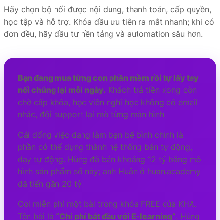
Hãy chọn bộ nối được nội dung, thanh toán, cấp quyền,
học tập và hỗ trợ. Khóa đầu ưu tiên ra mắt nhanh; khi có
đơn đều, hãy đầu tư nền tảng và automation sâu hơn.
Bạn đang mua từng con phần mềm rồi tự lấy tay
nối chúng lại mỗi ngày.
Khách trả tiền xong còn
chờ cấp khóa, học viên nghỉ học không có email
nhắc, đội support lại mò từng màn hình.
Cái đống việc đang làm bạn bể bình chính là
phần có thể dựng thành hệ thống bán tự động,
dạy tự động. Hùng đã bán khoảng 12 tỷ bằng mô
hình sản phẩm số này; anh Huân ở huan.academy
đã tiến gần 20 tỷ.
Coi miễn phí một bài trong khóa FREE của KHA.
Tên bài là
“Chi phí bắt đầu với E-learning”
. Hùng