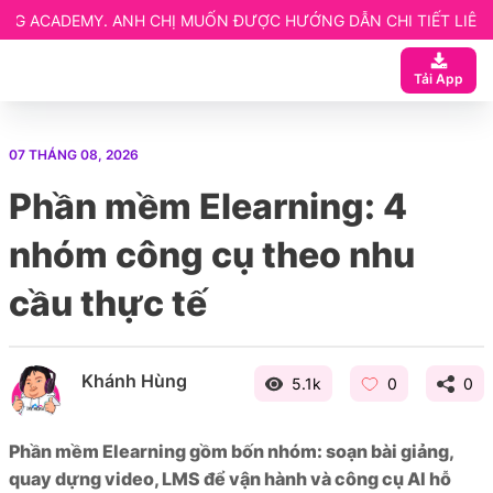
 CHỊ MUỐN ĐƯỢC HƯỚNG DẪN CHI TIẾT LIÊN HỆ NGAY CHO TEA
 ngay
Tải App
ạn
 Website elearning
07 THÁNG 08, 2026
entor
Phần mềm Elearning: 4
etup
nhóm công cụ theo nhu
cầu thực tế
Khánh Hùng
5.1k
0
0
Phần mềm Elearning gồm bốn nhóm: soạn bài giảng,
quay dựng video, LMS để vận hành và công cụ AI hỗ