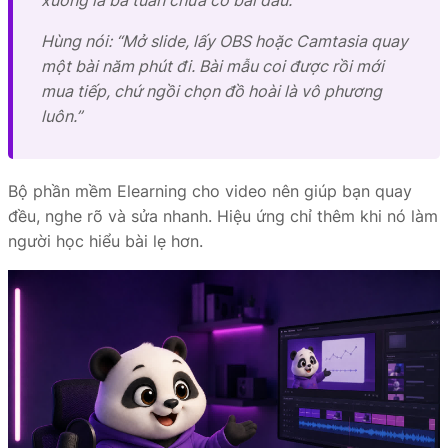
xuống là ba tuần chưa có bài đầu.”
Hùng nói: “Mở slide, lấy OBS hoặc Camtasia quay
một bài năm phút đi. Bài mẫu coi được rồi mới
mua tiếp, chứ ngồi chọn đồ hoài là vô phương
luôn.”
Bộ phần mềm Elearning cho video nên giúp bạn quay
đều, nghe rõ và sửa nhanh. Hiệu ứng chỉ thêm khi nó làm
người học hiểu bài lẹ hơn.