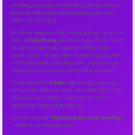
mở đúng cái luồng nối tính năng, để bạn hiểu vì
sao mua nhiều phần mềm Elearning vẫn chưa
thành một hệ thống.
Bài đó kê từng món tiền không giấu gì: chi phí cố
định ~
2 triệu/tháng
gần như không đổi dù doanh
thu lên vài trăm triệu; camera 0 đồng (điện
thoại), micro ~4 triệu, đèn ~5 triệu, CapCut Pro
~800–900 nghìn. Câu Hùng dặn:
“cái micro, cái
giọng nói của anh em là không tiết kiệm được.”
Trong khóa PRO
5 triệu
, đây là một trong mấy
bài học viên nhắc tới nhiều. Bản FREE gần 50 bài
Hùng cho coi 0 đồng — vào một lần là mở
nguyên kệ, không ràng buộc gì.
Coi miễn phí bài
“Chi phí bắt đầu với E-learning”
— bấm là vô thẳng bài học.