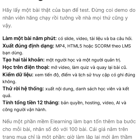
Hãy lấy một bài thật của bạn để test. Đừng coi demo do
nhân viên hãng chạy rồi tưởng về nhà mọi thứ cũng y
vậy.
Làm một bài năm phút:
có slide, video, tài liệu và ba câu hỏi.
Xuất đúng định dạng:
MP4, HTML5 hoặc SCORM theo LMS
bạn dùng.
Tạo hai tài khoản:
một người học và một người quản trị.
Học trên điện thoại:
mở video, làm quiz và quay lại bài cũ.
Kiểm dữ liệu:
xem tiến độ, điểm và lịch sử truy cập có ghi đúng
không.
Thử rời hệ thống:
xuất nội dung, danh sách học viên và kết
quả.
Tính tổng tiền 12 tháng:
bản quyền, hosting, video, AI và
công người vận hành.
Nếu một phần mềm Elearning làm bạn tốn thêm ba bước
cho mỗi bài, nhân số đó với 100 bài. Cái giá nằm trên
trang mua chỉ là một phần; giờ làm lặp lại mới âm thầm