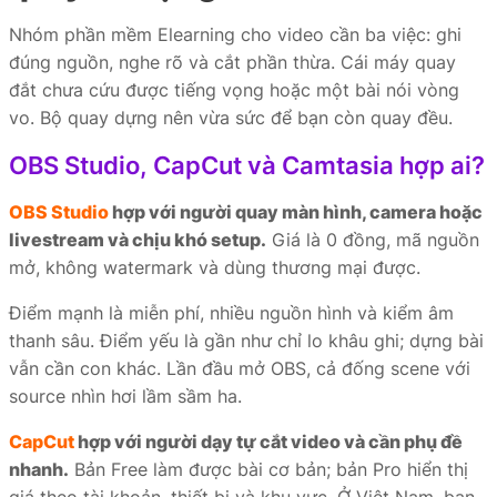
Nhóm phần mềm Elearning cho video cần ba việc: ghi
đúng nguồn, nghe rõ và cắt phần thừa. Cái máy quay
đắt chưa cứu được tiếng vọng hoặc một bài nói vòng
vo. Bộ quay dựng nên vừa sức để bạn còn quay đều.
OBS Studio, CapCut và Camtasia hợp ai?
OBS Studio
hợp với người quay màn hình, camera hoặc
livestream và chịu khó setup.
Giá là 0 đồng, mã nguồn
mở, không watermark và dùng thương mại được.
Điểm mạnh là miễn phí, nhiều nguồn hình và kiểm âm
thanh sâu. Điểm yếu là gần như chỉ lo khâu ghi; dựng bài
vẫn cần con khác. Lần đầu mở OBS, cả đống scene với
source nhìn hơi lầm sầm ha.
CapCut
hợp với người dạy tự cắt video và cần phụ đề
nhanh.
Bản Free làm được bài cơ bản; bản Pro hiển thị