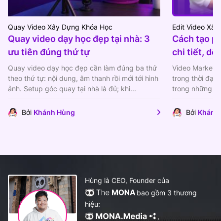
Quay Video Xây Dựng Khóa Học
Edit Video Xâ
Quay video dạy học đẹp tại nhà: 3
Cách tạo p
ưu tiên đúng thứ tự
chi tiết, dễ
Quay video dạy học đẹp cần làm đúng ba thứ
Video Marketin
theo thứ tự: nội dung, âm thanh rồi mới tới hình
trong thời đại
ảnh. Setup góc quay tại nhà là đủ; khi...
trong những cá
video...
Bởi
Khánh Hùng
Bởi
Khánh
Hùng là CEO, Founder của
bao gồm 3 thương
hiệu:
,