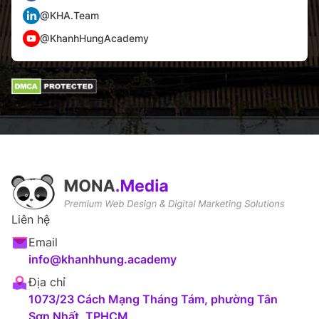
@KHA.Team
@KhanhHungAcademy
Liên hệ
Email
info@khanhhung.academy
Địa chỉ
1073/23 Cách Mạng Tháng Tám, phường Tân
Sơn Nhất, TPHCM