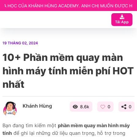
KHÁNH HÙNG ACADEMY. ANH CHỊ MUỐN ĐƯỢC HƯỚNG DẪN CHI TI
 ngay
Tải App
ạn
 Website elearning
19 THÁNG 02, 2024
entor
10+ Phần mềm quay màn
etup
hình máy tính miễn phí HOT
nhất
Khánh Hùng
8.6k
0
0
Bạn đang tìm kiếm một
phần mềm quay màn hình máy
tính
để ghi lại những dữ liệu quan trọng, hỗ trợ trong