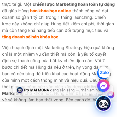
thực tế gì. Một
chiến lược Marketing hoàn toàn tự động
đã giúp Hùng
bán khóa học online
thành công và đạt
doanh số gần 1 tỷ chỉ trong 1 tháng launching. Chiến
lược này không chỉ giúp Hùng tiết kiệm chi phí, thời gian
mà còn tăng khả năng tiếp cận đối tượng mục tiêu và
tăng doanh số bán khóa học
.
Việc hoạch định một Marketing Strategy hiệu quả không
chỉ là một nhiệm vụ cần thiết mà còn là yếu tố quyết
định sự thành công của bất kỳ chiến dịch nào. Với 7
bước chi tiết mà Hùng đã nêu ở trên, hy vọng đã giúp
bạn có nền tảng để triển khai các hoạt động Marketing
của mình một cách thông minh và hiệu quả. Đầu tư đủ
thời gian và công sức vào việc xây dựng
chiến lược
Marketing
cho khóa học, Hùng đảm bảo kết quả nhận
về sẽ không làm bạn thất vọng. Bên cạnh đó, hãy chắc
chắn rằng chiến lược Marketing của bạn luôn được điều
chỉnh và tối ưu hóa để đáp ứng nhu cầu thay đổi của thị