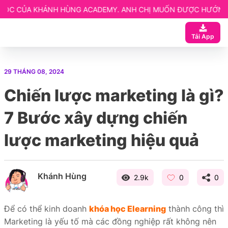
ÙNG ACADEMY. ANH CHỊ MUỐN ĐƯỢC HƯỚNG DẪN CHI TIẾT LIÊN
 ngay
Tải App
ạn
 Website elearning
29 THÁNG 08, 2024
entor
Chiến lược marketing là gì?
etup
7 Bước xây dựng chiến
lược marketing hiệu quả
Khánh Hùng
2.9k
0
0
Để có thể kinh doanh
khóa học Elearning
thành công thì
Marketing là yếu tố mà các đồng nghiệp rất không nên