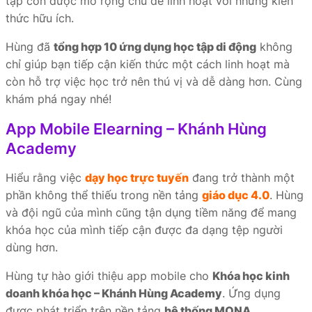
tập còn được mở rộng chủ đề linh hoạt với những kiến
thức hữu ích.
Hùng đã
tổng hợp 10 ứng dụng học tập di động
không
chỉ giúp bạn tiếp cận kiến thức một cách linh hoạt mà
còn hỗ trợ việc học trở nên thú vị và dễ dàng hơn. Cùng
khám phá ngay nhé!
App Mobile Elearning – Khánh Hùng
Academy
Hiểu rằng việc
dạy học trực tuyến
đang trở thành một
phần không thể thiếu trong nền tảng
giáo dục 4.0
. Hùng
và đội ngũ của mình cũng tận dụng tiềm năng để mang
khóa học của mình tiếp cận được đa dạng tệp người
dùng hơn.
Hùng tự hào giới thiệu app mobile cho
Khóa học kinh
doanh khóa học – Khánh Hùng Academy
. Ứng dụng
được phát triển trên nền tảng
hệ thống MONA