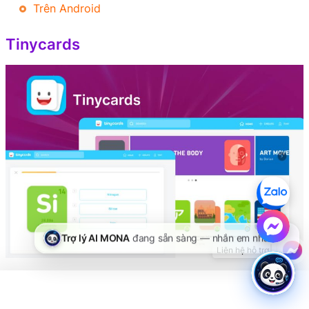
Trên Android
Tinycards
Tinycards
là ứng dụng học tập di động miễn phí độc
đáo và sáng tạo được phát triển bởi “gia đình” Duolingo