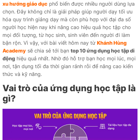
xu hướng giáo dục
phổ biến được nhiều người dùng lựa
iate
chọn. Đây không chỉ là giải pháp giúp người dạy tối ưu
hóa quy trình giảng dạy mà còn phù hợp với đại đa số
liate
người học hiện nay khi nâng cao hiệu quả học tập cho
ffer
mọi đối tượng, từ học sinh, sinh viên đến người đi làm
bận rộn. Vì vậy, với bài viết hôm nay từ
Khánh Hùng
Academy
sẽ chia sẻ tới bạn
top 10 ứng dụng học tập di
động
hiệu quả nhất. Nhờ đó hỗ trợ bạn học mọi lúc, mọi
nơi, tận dụng tối đa thời gian rảnh rỗi để nâng cao kiến
ọc
thức và kỹ năng.
ai
Vai trò của ứng dụng học tập là
gì?