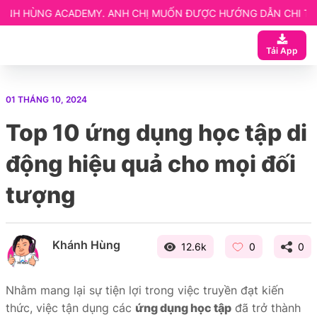
EMY. ANH CHỊ MUỐN ĐƯỢC HƯỚNG DẪN CHI TIẾT LIÊN HỆ NGAY
 ngay
Tải App
ạn
 Website elearning
01 THÁNG 10, 2024
entor
Top 10 ứng dụng học tập di
etup
động hiệu quả cho mọi đối
tượng
Khánh Hùng
12.6k
0
0
Nhằm mang lại sự tiện lợi trong việc truyền đạt kiến
thức, việc tận dụng các
ứng dụng học tập
đã trở thành