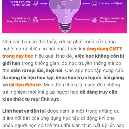
Như các bạn có thể thấy, với sự phát triển của công
nghệ mở ra nhiều cơ hội phát triển khi
ứng dụng CNTT
trong dạy học
hiệu quả. Nhờ đó,
việc học không còn bị
giới hạn
trong không gian lớp học truyền thống mà có
thể
diễn ra mọi lúc, mọi nơi
. Các app học tập cung cấp
đa dạng tài liệu học tập, khóa học trực tuyến, bài giảng
và
tài liệu điện tử
. Mục đích chính là mang đến những
trải nghiệm mới khi giúp người học
dễ dàng truy cập
kiến thức từ mọi lĩnh vực
.
Linh hoạt và tiện lợi
được xem là một trong những ưu
điểm nổi bật của ứng dụng học tập di động khi cho
phép người học có thể trau dồi kiến thức bất kỳ lúc nào