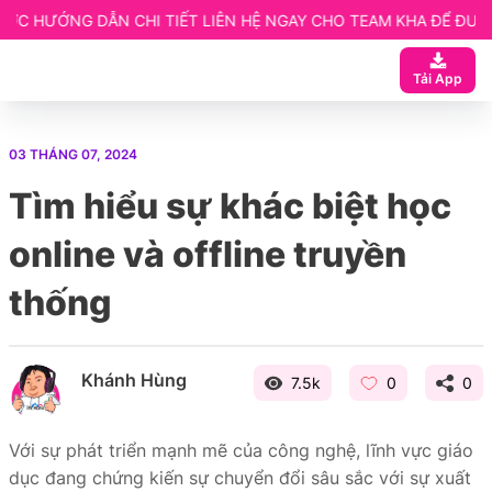
I TIẾT LIÊN HỆ NGAY CHO TEAM KHA ĐỂ ĐƯỢC HỖ TRỢ.
CHỦ
 ngay
Tải App
ạn
 Website elearning
03 THÁNG 07, 2024
entor
Tìm hiểu sự khác biệt học
etup
online và offline truyền
thống
Khánh Hùng
7.5k
0
0
Với sự phát triển mạnh mẽ của công nghệ, lĩnh vực giáo
dục đang chứng kiến sự chuyển đổi sâu sắc với sự xuất