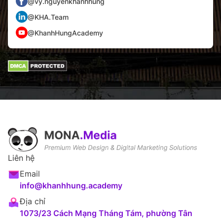
@vy.nguyenkhanhhung
@KHA.Team
@KhanhHungAcademy
Liên hệ
Email
info@khanhhung.academy
Địa chỉ
1073/23 Cách Mạng Tháng Tám, phường Tân