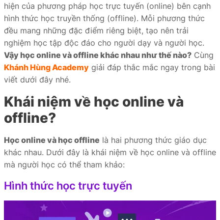
hiện của phương pháp học trực tuyến (online) bên cạnh
iate
hình thức học truyền thống (offline). Mỗi phương thức
đều mang những đặc điểm riêng biệt, tạo nên trải
liate
nghiệm học tập độc đáo cho người dạy và người học.
ffer
Vậy học online và offline khác nhau như thế nào?
Cùng
Khánh Hùng Academy
giải đáp thắc mắc ngay trong bài
viết dưới đây nhé.
Khái niệm về học online và
ọc
offline?
ai
Học online và học offline
là hai phương thức giáo dục
khác nhau. Dưới đây là khái niệm về học online và offline
mà người học có thể tham khảo:
Hình thức học trực tuyến