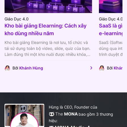
Giáo Dục 4.0
Giáo Dục 4.0
Kho bài giảng Elearning: Cách xây
SaaS là gì?
kho dùng nhiều năm
e-learning 
Kho bài giảng Elearning là nơi lưu, tổ chức và
SaaS (Software
tái sử dụng toàn bộ video, slide, quiz của bạn.
dùng qua inter
Làm đúng thì một kho nuôi được nhiều khóa,
trình duyệt để
nhiều...
vào từng máy..
Bởi
Khánh Hùng
Bởi
Khánh
Hùng là CEO, Founder của
bao gồm 3 thương
hiệu: