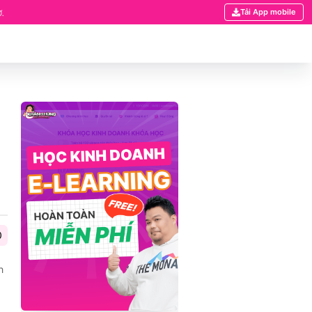
Tải App mobile
 CẬP TÍNH NĂNG PHÂN QUYỀN TÀI LIỆU ĐÃ CÓ MẶT TRÊN HỆ THỐNG KHÓA HỌC CỦ
0
h