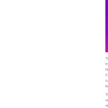
T
t
h
C
c
l
T
n
n