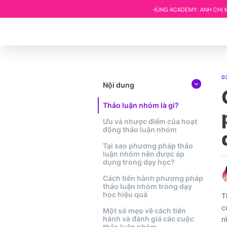
ẶT TRÊN HỆ THỐNG KHÓA HỌC CỦA KHÁNH HÙNG ACADEMY. ANH CHỊ MUỐN ĐƯỢC H
0
Nội dung
Thảo luận nhóm là gì?
Ưu và nhược điểm của hoạt
động thảo luận nhóm
Tại sao phương pháp thảo
luận nhóm nên được áp
dụng trong dạy học?
Cách tiến hành phương pháp
thảo luận nhóm trong dạy
học hiệu quả
T
c
Một số mẹo về cách tiến
hành và đánh giá các cuộc
n
thảo luận nhóm