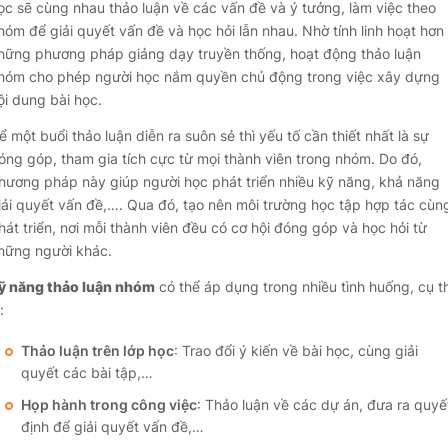
ọc sẽ cùng nhau thảo luận về các vấn đề và ý tưởng, làm việc theo
hóm để giải quyết vấn đề và học hỏi lẫn nhau. Nhờ tính linh hoạt hơn
hững phương pháp giảng dạy truyền thống, hoạt động thảo luận
hóm cho phép người học nắm quyền chủ động trong việc xây dựng
ội dung bài học.
̉ một buổi thảo luận diễn ra suôn sẻ thì yếu tố cần thiết nhất là sự
óng góp, tham gia tích cực từ mọi thành viên trong nhóm. Do đó,
hương pháp này giúp người học phát triển nhiều kỹ năng, khả năng
iải quyết vấn đề,…. Qua đó, tạo nên môi trường học tập hợp tác cùn
hát triển, nơi mỗi thành viên đều có cơ hội đóng góp và học hỏi từ
hững người khác.
ỹ năng thảo luận nhóm
có thể áp dụng trong nhiều tình huống, cụ t
:
Thảo luận trên lớp học
: Trao đổi ý kiến về bài học, cùng giải
quyết các bài tập,…
Họp hành trong công việc
: Thảo luận về các dự án, đưa ra quyế
định để giải quyết vấn đề,…