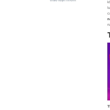
k
l
c
n
n
T