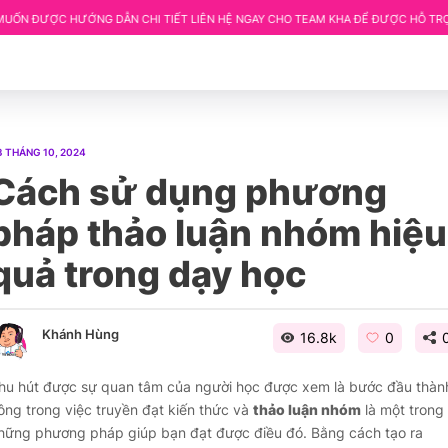
ƯỚNG DẪN CHI TIẾT LIÊN HỆ NGAY CHO TEAM KHA ĐỂ ĐƯỢC HỖ TRỢ.
CHỦ ĐỀ:
3 THÁNG 10, 2024
Cách sử dụng phương
pháp thảo luận nhóm hiệu
quả trong dạy học
Khánh Hùng
16.8k
0
hu hút được sự quan tâm của người học được xem là bước đầu thàn
ông trong việc truyền đạt kiến thức và
thảo luận nhóm
là một trong
hững phương pháp giúp bạn đạt được điều đó. Bằng cách tạo ra