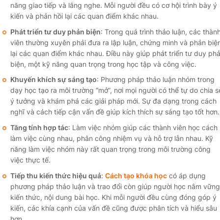
năng giao tiếp và lắng nghe. Mỗi người đều có cơ hội trình bày ý
kiến và phản hồi lại các quan điểm khác nhau.
Phát triển tư duy phản biện
: Trong quá trình thảo luận, các thàn
viên thường xuyên phải đưa ra lập luận, chứng minh và phản biệ
lại các quan điểm khác nhau. Điều này giúp phát triển tư duy ph
biện, một kỹ năng quan trọng trong học tập và công việc.
Khuyến khích sự sáng tạo
: Phương pháp thảo luận nhóm trong
dạy học tạo ra môi trường “mở”, nơi mọi người có thể tự do chia s
ý tưởng và khám phá các giải pháp mới. Sự đa dạng trong cách
nghĩ và cách tiếp cận vấn đề giúp kích thích sự sáng tạo tốt hơn.
Tăng tính hợp tác
: Làm việc nhóm giúp các thành viên học cách
làm việc cùng nhau, phân công nhiệm vụ và hỗ trợ lẫn nhau. Kỹ
năng làm việc nhóm này rất quan trọng trong môi trường công
việc thực tế.
Tiếp thu kiến thức hiệu quả
:
Cách tạo khóa học
có áp dụng
phương pháp thảo luận và trao đổi còn giúp người học nắm vững
kiến thức, nội dung bài học. Khi mỗi người đều cùng đóng góp ý
kiến, các khía cạnh của vấn đề cũng được phân tích và hiểu sâu
hơn.