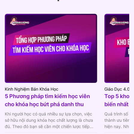
Kinh Nghiệm Bán Khóa Học
Giáo Dục 4.0
5 Phương pháp tìm kiếm học viên
Top 5 kho b
cho khóa học bứt phá danh thu
biến nhất h
Khi người học có quá nhiều sự lựa chọn, việc
Quá trình số hó
sở hữu nội dung khóa học chất lượng là chưa
thành ưu tiên 
đủ. Theo đó bạn sẽ cần một chiến lược tiếp...
hiện nay. Nhữn
cũng...