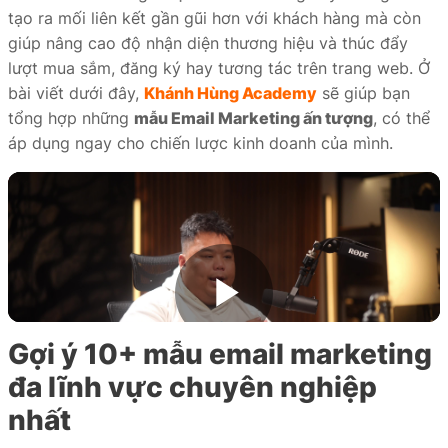
tạo ra mối liên kết gần gũi hơn với khách hàng mà còn
iate
giúp nâng cao độ nhận diện thương hiệu và thúc đẩy
liate
lượt mua sắm, đăng ký hay tương tác trên trang web. Ở
bài viết dưới đây,
Khánh Hùng Academy
sẽ giúp bạn
ffer
tổng hợp những
mẫu Email Marketing ấn tượng
, có thể
áp dụng ngay cho chiến lược kinh doanh của mình.
ọc
ai
Gợi ý 10+ mẫu email marketing
đa lĩnh vực chuyên nghiệp
nhất