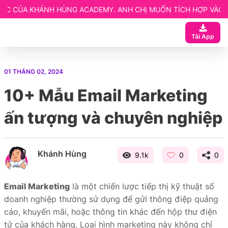
G ACADEMY. ANH CHỊ MUỐN TÍCH HỢP VÀO KHÓA LIÊN HỆ NGAY
 ngay
Tải App
ạn
 Website elearning
01 THÁNG 02, 2024
entor
10+ Mẫu Email Marketing
etup
ấn tượng và chuyên nghiệp
Khánh Hùng
9.1k
0
0
Email Marketing
là một chiến lược tiếp thị kỹ thuật số
doanh nghiệp thường sử dụng để gửi thông điệp quảng
cáo, khuyến mãi, hoặc thông tin khác đến hộp thư điện
tử của khách hàng. Loại hình marketing này không chỉ