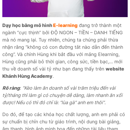
Dạy học bằng mô hình
E-learning
đang trở thành một
ngành “cực thịnh” bởi ĐỘ NGON – TIỀN – DANH TIẾNG
mà nó mang lại. Tuy nhiên, chúng ta chúng phải thừa
nhận rằng “không có con đường tắt nào dẫn đến thành
công”. Và chính Hùng khi bắt đầu với mảng Elearning,
Hùng cũng phải bỏ thời gian, công sức, tiền bạc,… mới
thu về doanh số vài tỷ như bạn đang thấy trên
website
Khánh Hùng Academy
.
Rõ ràng
:
“Kèo làm ăn doanh số vài trăm triệu đến vài
tỷ/tháng thì làm gì có chuyện dễ dàng, làm nhanh ăn xổi
được! Nếu có thì đó chỉ là: “lùa gà” anh em thôi”
.
Do đó, để tạo các khóa học chất lượng, anh em phải có
sự chuẩn bị chỉn chu từ giáo trình, nội dung bài giảng,
âm thanh, hình ảnh minh hoạ đến những tài liệu tham