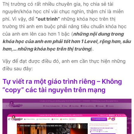
Thị trường có rất nhiều chuyên gia, họ chia sẻ tài
nguyên/khóa học chỉ vài chục nghìn, thậm chí là miễn
phí. Vì vậy, để
“out trình”
những khóa học trên thị
trường thì anh em buộc phải nâng tiêu chuẩn khóa học
của anh em lên cao hơn 1 bậc (
những nội dung trong
khóa học của anh em phải tốt hơn 1 Level, rộng hơn, sâu
hơn,… những khóa học trên thị trường
).
Vậy để đạt được điều đó, anh em cần thực hiện những
điều sau đây:
Tự viết ra một giáo trình riêng – Không
“copy” các tài nguyên trên mạng