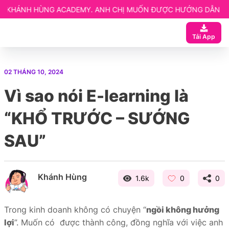
ADEMY. ANH CHỊ MUỐN ĐƯỢC HƯỚNG DẪN CHI TIẾT LIÊN HỆ NG
 ngay
Tải App
ạn
 Website elearning
02 THÁNG 10, 2024
entor
Vì sao nói E-learning là
etup
“KHỔ TRƯỚC – SƯỚNG
SAU”
Khánh Hùng
1.6k
0
0
Trong kinh doanh không có chuyện “
ngồi không hưởng
lợi
”. Muốn có được thành công, đồng nghĩa với việc anh