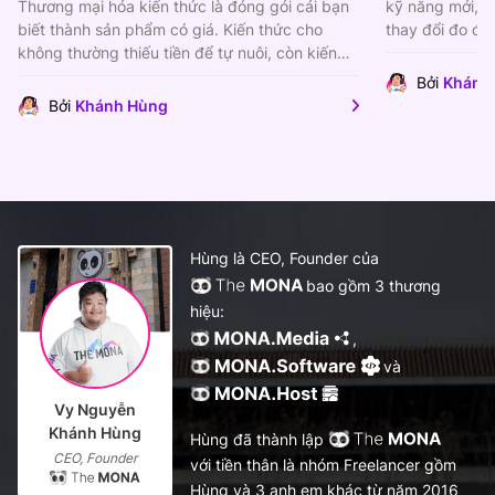
Thương mại hóa kiến thức là đóng gói cái bạn
kỹ năng mới, m
biết thành sản phẩm có giá. Kiến thức cho
thay đổi đo đư
không thường thiếu tiền để tự nuôi, còn kiến
thức bán...
Bởi
Khánh
Bởi
Khánh Hùng
Hùng là CEO, Founder của
bao gồm 3 thương
hiệu:
,
và
Vy Nguyễn
Khánh Hùng
Hùng đã thành lập
CEO, Founder
với tiền thân là nhóm Freelancer gồm
Hùng và 3 anh em khác từ năm 2016