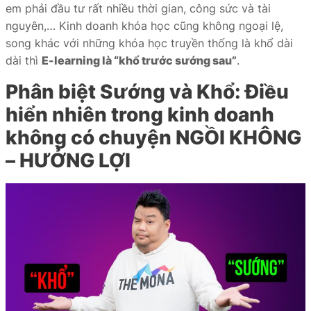
em phải đầu tư rất nhiều thời gian, công sức và tài
iate
nguyên,… Kinh doanh khóa học cũng không ngoại lệ,
song khác với những khóa học truyền thống là khổ dài
liate
dài thì
E-learning là “khổ trước sướng sau”
.
ffer
Phân biệt Sướng và Khổ: Điều
hiển nhiên trong kinh doanh
không có chuyện NGỒI KHÔNG
ọc
– HƯỞNG LỢI
ai