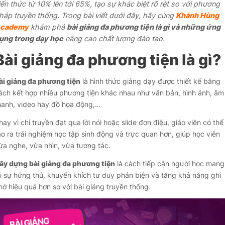
iến thức từ 10% lên tới 65%, tạo sự khác biệt rõ rệt so với phương
háp truyền thống. Trong bài viết dưới đây, hãy cùng
Khánh Hùng
cademy
khám phá
bài giảng đa phương tiện là gì và những ứng
ụng trong dạy học
nâng cao chất lượng đào tạo.
Bài giảng đa phương tiện là gì?
ài giảng đa phương tiện
là hình thức giảng dạy được thiết kế bằng
ách kết hợp nhiều phương tiện khác nhau như văn bản, hình ảnh, âm
hanh, video hay đồ họa động,…
hay vì chỉ truyền đạt qua lời nói hoặc slide đơn điệu, giáo viên có thể
ạo ra trải nghiệm học tập sinh động và trực quan hơn, giúp học viên
ừa nghe, vừa nhìn, vừa tương tác.
ây dựng bài giảng đa phương tiện
là cách tiếp cận người học mang
ại sự hứng thú, khuyến khích tư duy phản biện và tăng khả năng ghi
hớ hiệu quả hơn so với bài giảng truyền thống.