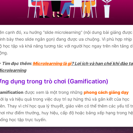
ên cạnh đó, xu hướng “slide microlearning” (nội dung bài giảng được
rình bày theo slide ngắn gọn) đang được ưa chuộng. Vì phù hợp nhịp
ộ học tập và khả năng tương tác với người học ngay trên nền tảng d
ộng.
 Tìm đọc thêm:
Microlearning là gì
? Lợi ích và hạn chế khi đào t
icrolearning
ng dụng trong trò chơi (Gamification)
amification
được xem là một trong những
phong cách giảng dạy
ới lạ và hiệu quả trong việc duy trì sự hứng thú và gắn kết của học
iên. Thay vì chỉ học qua lý thuyết, giáo viên có thể thêm các yếu tố t
hơi như điểm thưởng, huy hiệu, cấp độ hoặc bảng xếp hạng trong hệ
hống học tập trực tuyến.