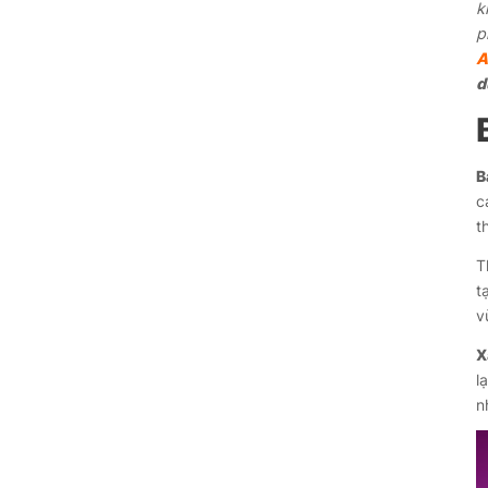
k
p
A
d
B
c
t
T
t
v
X
l
n