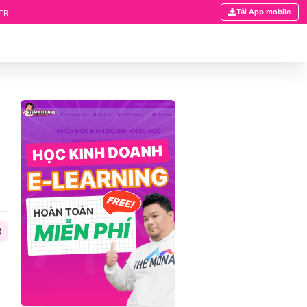
Tải App mobile
CẬP TÍNH NĂNG PHÂN QUYỀN TÀI LIỆU ĐÃ CÓ MẶT TRÊN HỆ THỐNG KHÓA HỌC CỦA
0