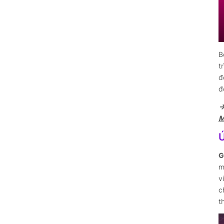
B
t
đ
đ
→
M
Ứ
G
m
v
c
t