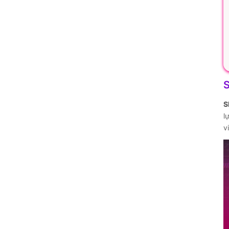
S
S
l
v