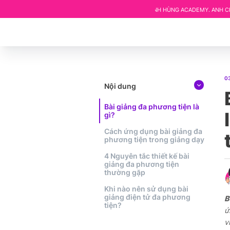
T TRÊN HỆ THỐNG KHÓA HỌC CỦA KHÁNH HÙNG ACADEMY. ANH CHỊ MUỐN ĐƯỢC HƯ
0
Nội dung
Bài giảng đa phương tiện là
gì?
Cách ứng dụng bài giảng đa
phương tiện trong giảng dạy
4 Nguyên tắc thiết kế bài
giảng đa phương tiện
thường gặp
Khi nào nên sử dụng bài
giảng điện tử đa phương
B
tiện?
ứ
v