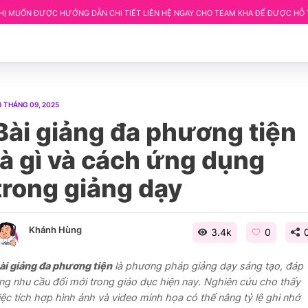
ỚNG DẪN CHI TIẾT LIÊN HỆ NGAY CHO TEAM KHA ĐỂ ĐƯỢC HỖ TRỢ.
CHỦ ĐỀ: 
3 THÁNG 09, 2025
Bài giảng đa phương tiện
là gì và cách ứng dụng
trong giảng dạy
Khánh Hùng
3.4k
0
ài giảng đa phương tiện
là phương pháp giảng dạy sáng tạo, đáp
ng nhu cầu đổi mới trong giáo dục hiện nay. Nghiên cứu cho thấy
iệc tích hợp hình ảnh và video minh họa có thể nâng tỷ lệ ghi nhớ