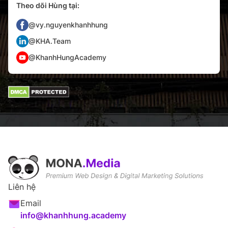
Theo dõi Hùng tại:
@vy.nguyenkhanhhung
@KHA.Team
@KhanhHungAcademy
Liên hệ
Email
info@khanhhung.academy