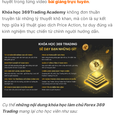
huyết trong từng video
bài giảng trực tuyến
.
Khóa học 369Trading Academy
không đơn thuần
truyền tải những lý thuyết khô khan, mà còn là sự kết
hợp giữa kỹ thuật giao dịch Price Action, tư duy đúng và
kinh nghiệm thực chiến từ chính người hướng dẫn.
Cụ thể
những nội dung khóa học làm chủ Forex 369
Trading
mang lại cho học viên như sau: