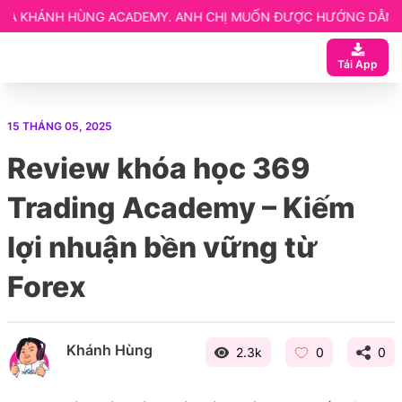
 ACADEMY. ANH CHỊ MUỐN ĐƯỢC HƯỚNG DẪN CHI TIẾT LIÊN HỆ
 ngay
Tải App
ạn
 Website elearning
15 THÁNG 05, 2025
entor
Review khóa học 369
etup
Trading Academy – Kiếm
lợi nhuận bền vững từ
Forex
Khánh Hùng
2.3k
0
0