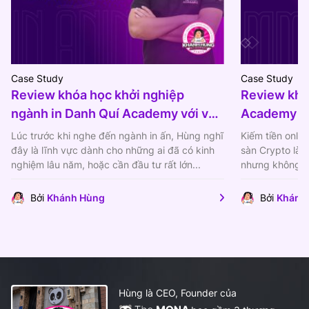
Case Study
Case Study
Review khóa học khởi nghiệp
Review kh
ngành in Danh Quí Academy với vốn
Academy tạo
chỉ từ 20 triệu
Marketing
Lúc trước khi nghe đến ngành in ấn, Hùng nghĩ
Kiếm tiền onli
đây là lĩnh vực dành cho những ai đã có kinh
sàn Crypto là 
nghiệm lâu năm, hoặc cần đầu tư rất lớn...
nhưng không ph
bắt đầu và...
Bởi
Khánh Hùng
Bởi
Khánh
Hùng là CEO, Founder của