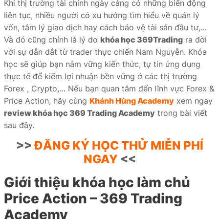
Khi thị trường tài chính ngày càng có những biến động
iate
liên tục, nhiều người có xu hướng tìm hiểu về quản lý
vốn, tâm lý giao dịch hay cách bảo vệ tài sản đầu tư,…
liate
Và đó cũng chính là lý do
khóa học 369Trading
ra đời
ffer
với sự dẫn dắt từ trader thực chiến Nam Nguyễn. Khóa
học sẽ giúp bạn nắm vững kiến thức, tự tin ứng dụng
thực tế để kiếm lợi nhuận bền vững ở các thị trường
Forex , Crypto,… Nếu bạn quan tâm đến lĩnh vực Forex &
Price Action, hãy cùng
Khánh Hùng Academy
xem ngay
ọc
review khóa học 369 Trading Academy
trong bài viết
ai
sau đây.
>>
ĐĂNG KÝ HỌC THỬ MIỄN PHÍ
NGAY
<<
Giới thiệu khóa học làm chủ
Price Action – 369 Trading
Academy