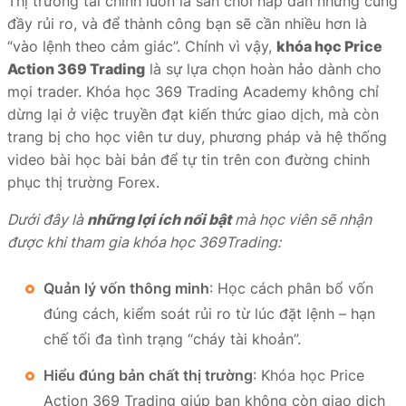
Thị trường tài chính luôn là sân chơi hấp dẫn nhưng cũng
đầy rủi ro, và để thành công bạn sẽ cần nhiều hơn là
“vào lệnh theo cảm giác”. Chính vì vậy,
khóa học Price
Action 369 Trading
là sự lựa chọn hoàn hảo dành cho
mọi trader. Khóa học 369 Trading Academy không chỉ
dừng lại ở việc truyền đạt kiến thức giao dịch, mà còn
trang bị cho học viên tư duy, phương pháp và hệ thống
video bài học bài bản để tự tin trên con đường chinh
phục thị trường Forex.
Dưới đây là
những lợi ích nổi bật
mà học viên sẽ nhận
được khi tham gia khóa học 369Trading:
Quản lý vốn thông minh
: Học cách phân bổ vốn
đúng cách, kiểm soát rủi ro từ lúc đặt lệnh – hạn
chế tối đa tình trạng “cháy tài khoản”.
Hiểu đúng bản chất thị trường
: Khóa học Price
Action 369 Trading giúp bạn không còn giao dịch