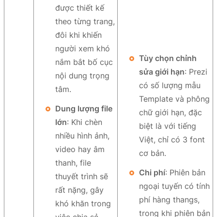
được thiết kế
theo từng trang,
đôi khi khiến
người xem khó
Tùy chọn chỉnh
nắm bắt bố cục
sửa giới hạn
: Prezi
nội dung trọng
có số lượng mẫu
tâm.
Template và phông
Dung lượng file
chữ giới hạn, đặc
lớn
: Khi chèn
biệt là với tiếng
nhiều hình ảnh,
Việt, chỉ có 3 font
video hay âm
cơ bản.
thanh, file
Chi phí
: Phiên bản
thuyết trình sẽ
ngoại tuyến có tính
rất nặng, gây
phí hàng thangs,
khó khăn trong
trong khi phiên bản
việc chia sẻ.