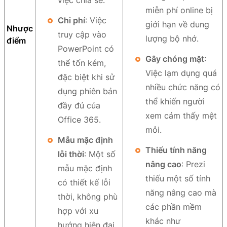
miễn phí online bị
Chi phí
: Việc
giới hạn về dung
Nhược
truy cập vào
lượng bộ nhớ.
điểm
PowerPoint có
Gây chóng mặt
:
thể tốn kém,
Việc lạm dụng quá
đặc biệt khi sử
nhiều chức năng có
dụng phiên bản
thể khiến người
đầy đủ của
xem cảm thấy mệt
Office 365.
mỏi.
Mẫu mặc định
Thiếu tính năng
lỗi thời
: Một số
nâng cao
: Prezi
mẫu mặc định
thiếu một số tính
có thiết kế lỗi
năng nâng cao mà
thời, không phù
các phần mềm
hợp với xu
khác như
hướng hiện đại.