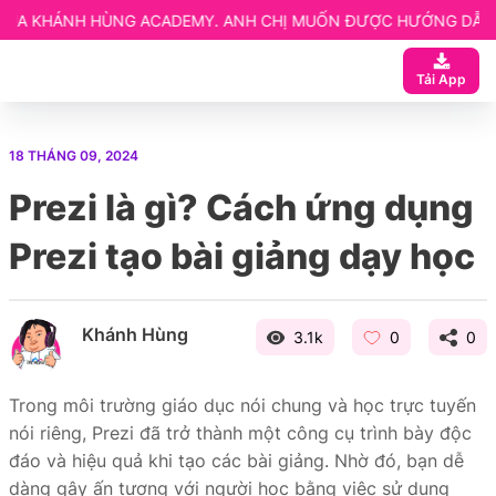
ACADEMY. ANH CHỊ MUỐN ĐƯỢC HƯỚNG DẪN CHI TIẾT LIÊN HỆ 
 ngay
Tải App
ạn
 Website elearning
18 THÁNG 09, 2024
entor
Prezi là gì? Cách ứng dụng
etup
Prezi tạo bài giảng dạy học
Khánh Hùng
3.1k
0
0
Trong môi trường giáo dục nói chung và học trực tuyến
nói riêng, Prezi đã trở thành một công cụ trình bày độc
đáo và hiệu quả khi tạo các bài giảng. Nhờ đó, bạn dễ
dàng gây ấn tượng với người học bằng việc sử dụng